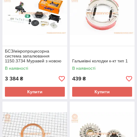
БСЗ/мікропроцесорна
система запалювання
1150.3734 Муравей з новою
Гальмівні колодки к-кт тип 1
котушкою 135.3705М 12V
В наявності
В наявності
3 384
439
₴
₴
Купити
Купити