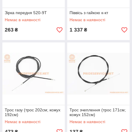
Зірка передня 520-9T
Піввісь з гайкою к-кт
Немає в наявності
Немає в наявності
263
1 337
₴
₴
Трос газу (трос 202см; кожух
Трос зчеплення (трос 171см;
192см)
кожух 152см)
Немає в наявності
Немає в наявності
473
137
₴
₴