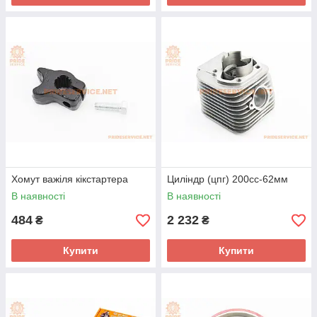
Хомут важіля кікстартера
Циліндр (цпг) 200cc-62мм
В наявності
В наявності
484
2 232
₴
₴
Купити
Купити