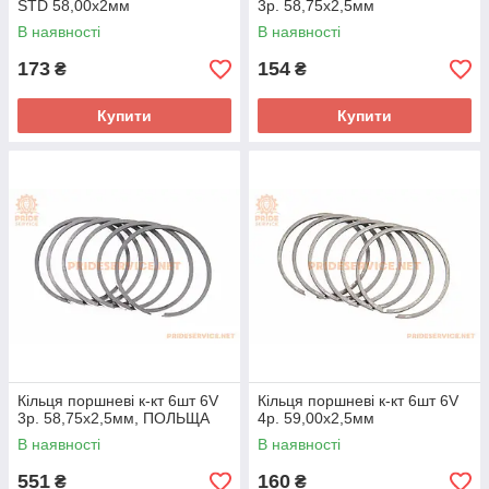
STD 58,00x2мм
3р. 58,75x2,5мм
В наявності
В наявності
173
154
₴
₴
Купити
Купити
Кільця поршневі к-кт 6шт 6V
Кільця поршневі к-кт 6шт 6V
3р. 58,75x2,5мм, ПОЛЬЩА
4р. 59,00x2,5мм
В наявності
В наявності
551
160
₴
₴