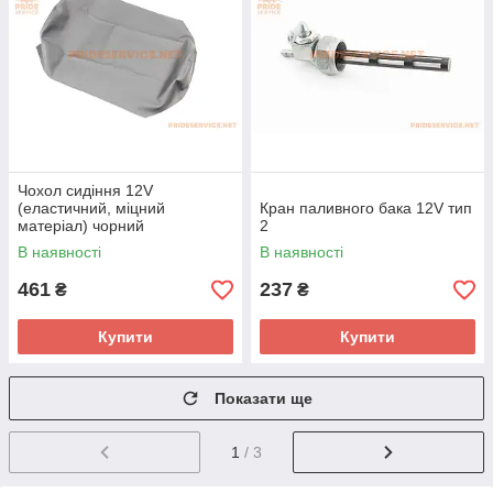
Чохол сидіння 12V
(еластичний, міцний
Кран паливного бака 12V тип
матеріал) чорний
2
В наявності
В наявності
461
237
₴
₴
Купити
Купити
Показати ще
1
/ 3