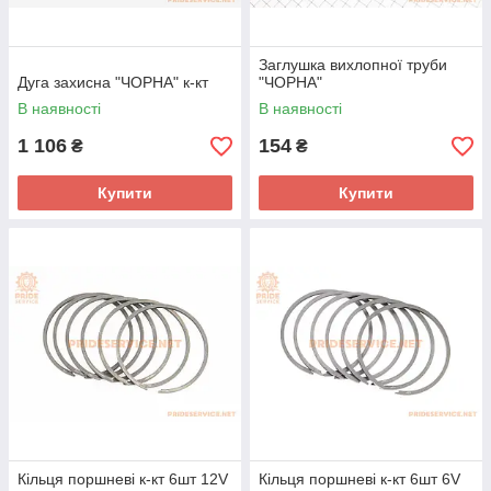
Заглушка вихлопної труби
Дуга захисна "ЧОРНА" к-кт
"ЧОРНА"
В наявності
В наявності
1 106
154
₴
₴
Купити
Купити
Кільця поршневі к-кт 6шт 12V
Кільця поршневі к-кт 6шт 6V