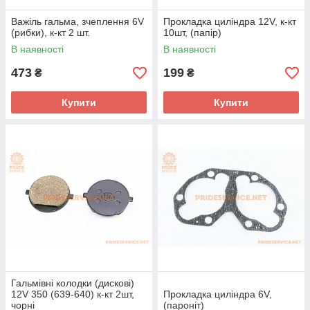
Важіль гальма, зчеплення 6V
Прокладка циліндра 12V, к-кт
(рибки), к-кт 2 шт.
10шт, (папір)
В наявності
В наявності
473
199
₴
₴
Купити
Купити
Гальмівні колодки (дискові)
12V 350 (639-640) к-кт 2шт,
Прокладка циліндра 6V,
чорні
(пароніт)