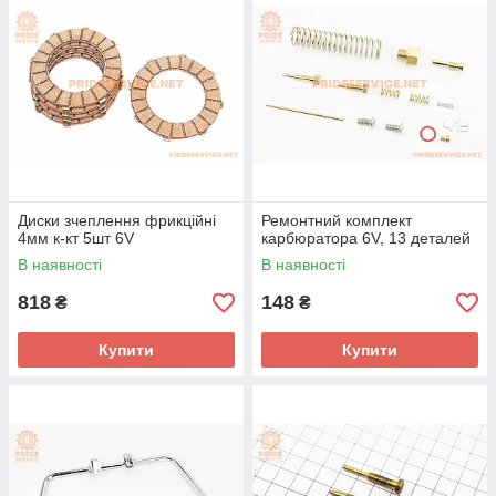
Диски зчеплення фрикційні
Ремонтний комплект
4мм к-кт 5шт 6V
карбюратора 6V, 13 деталей
В наявності
В наявності
818
148
₴
₴
Купити
Купити