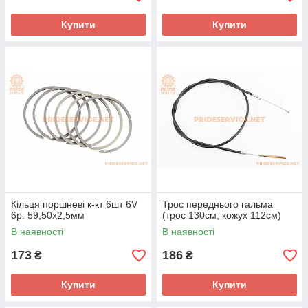
Купити
Купити
Кільця поршневі к-кт 6шт 6V
Трос переднього гальма
6р. 59,50x2,5мм
(трос 130см; кожух 112см)
В наявності
В наявності
173
186
₴
₴
Купити
Купити