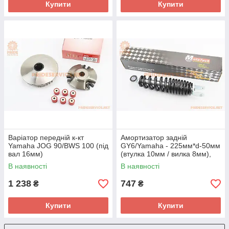
Купити
Купити
Варіатор передній к-кт
Амортизатор задній
Yamaha JOG 90/BWS 100 (під
GY6/Yamaha - 225мм*d-50мм
вал 16мм)
(втулка 10мм / вилка 8мм),
чорний
В наявності
В наявності
1 238
747
₴
₴
Купити
Купити