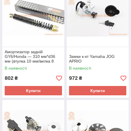
Амортизатор задній
GY6/Honda — 310 мм*d36
Замки к-кт Yamaha JOG
мм (втулка 10 мм/вилка 8
APRIO
мм), чорний
В наявності
В наявності
802
972
₴
₴
Купити
Купити