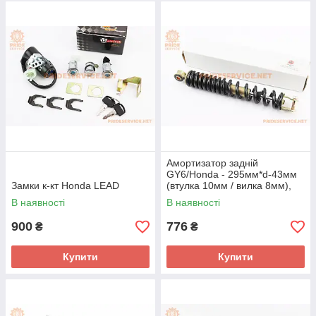
Амортизатор задній
GY6/Honda - 295мм*d-43мм
Замки к-кт Honda LEAD
(втулка 10мм / вилка 8мм),
чорний
В наявності
В наявності
900
776
₴
₴
Купити
Купити