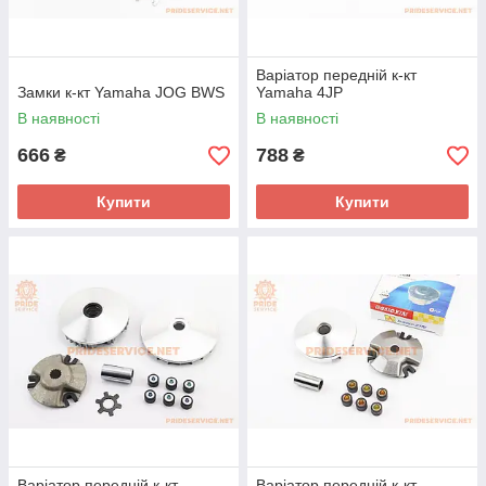
Варіатор передній к-кт
Замки к-кт Yamaha JOG BWS
Yamaha 4JP
В наявності
В наявності
666
788
₴
₴
Купити
Купити
Варіатор передній к-кт
Варіатор передній к-кт