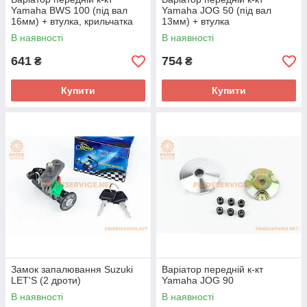
Yamaha BWS 100 (під вал
Yamaha JOG 50 (під вал
16мм) + втулка, крильчатка
13мм) + втулка
В наявності
В наявності
641
754
₴
₴
Купити
Купити
Замок запалювання Suzuki
Варіатор передній к-кт
LET'S (2 дроти)
Yamaha JOG 90
В наявності
В наявності