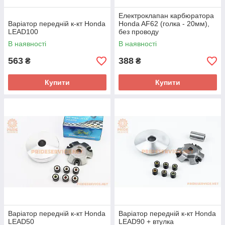
Електроклапан карбюратора
Варіатор передній к-кт Honda
Honda AF62 (голка - 20мм),
LEAD100
без проводу
В наявності
В наявності
563
388
₴
₴
Купити
Купити
Варіатор передній к-кт Honda
Варіатор передній к-кт Honda
LEAD50
LEAD90 + втулка