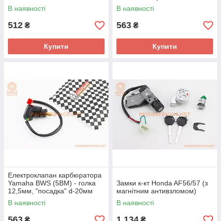
В наявності
В наявності
512
563
₴
₴
Купити
Купити
Електроклапан карбюратора
Yamaha BWS (5BM) - голка
Замки к-кт Honda AF56/57 (з
12,5мм, "посадка" d-20мм
магнітним антивзломом)
В наявності
В наявності
563
1 134
₴
₴