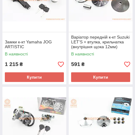
Варіатор передній к-кт Suzuki
Замки к-кт Yamaha JOG
LET'S + втулка, крильчатка
ARTISTIC
(внутрішня щока 12мм)
В наявності
В наявності
1 215
591
₴
₴
Купити
Купити