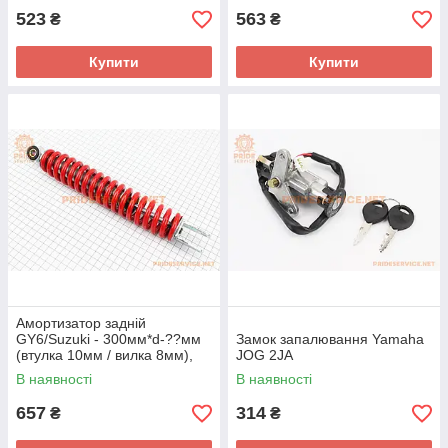
523
563
₴
₴
Купити
Купити
Амортизатор задній
GY6/Suzuki - 300мм*d-??мм
Замок запалювання Yamaha
(втулка 10мм / вилка 8мм),
JOG 2JA
червоний
В наявності
В наявності
657
314
₴
₴