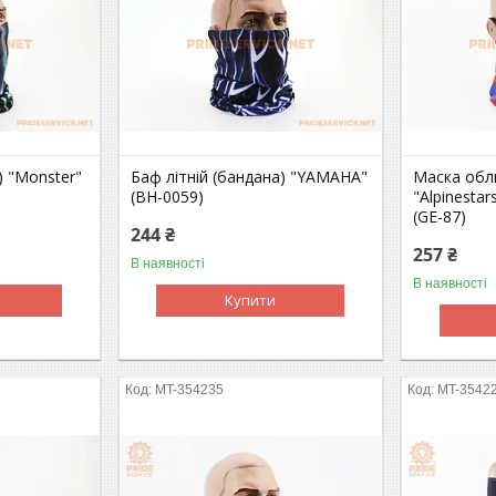
) "Monster"
Баф літній (бандана) "YAMAHA"
Маска обл
(BH-0059)
"Alpinesta
(GE-87)
244 ₴
257 ₴
В наявності
В наявності
Купити
MT-354235
MT-3542