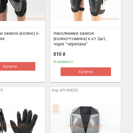
 захисні (коліно) к-
Наколінники захисні
рні
(коліно+гомілка) к-кт 2шт,
чорні "черепаха"
810 ₴
В наявності
Купити
Купити
79
MT-408252