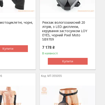
мотоциклетні, чорні,
Рюкзак вологозахисний 20
літрів, з LED-дисплеєм,
керування застосунком LOY
EYES, чорний Pixel Moto
SB9709
7 178 ₴
Купити
В наявності
Купити
26
MT-355055