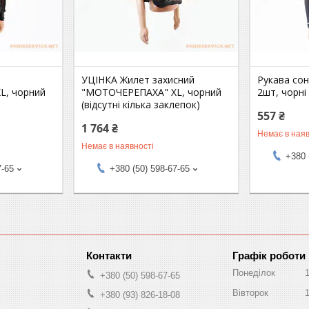
УЦІНКА Жилет захисний
Рукава сон
L, чорний
"МОТОЧЕРЕПАХА" XL, чорний
2шт, чорні
(відсутні кілька заклепок)
557 ₴
1 764 ₴
Немає в наяв
Немає в наявності
+380 
7-65
+380 (50) 598-67-65
Графік роботи
Понеділок
+380 (50) 598-67-65
Вівторок
+380 (93) 826-18-08