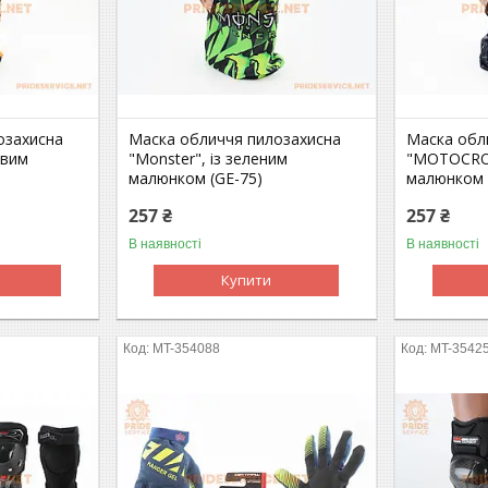
озахисна
Маска обличчя пилозахисна
Маска обл
евим
"Monster", із зеленим
"MOTOCROS
малюнком (GE-75)
малюнком 
257 ₴
257 ₴
В наявності
В наявності
Купити
MT-354088
MT-3542