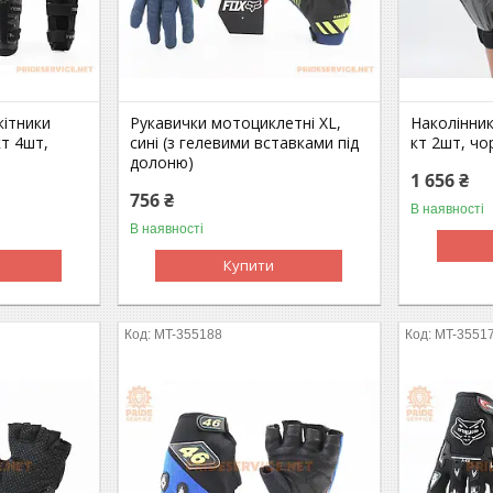
кітники
Рукавички мотоциклетні XL,
Наколінники
кт 4шт,
сині (з гелевими вставками під
кт 2шт, чо
долоню)
1 656 ₴
756 ₴
В наявності
В наявності
Купити
MT-355188
MT-3551