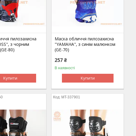
иччя пилозахисна
Маска обличчя пилозахисна
S", з чорним
"YAMAHA", з синім малюнком
(GE-80)
(GE-70)
257 ₴
В наявності
Купити
Купити
50
MT-337901