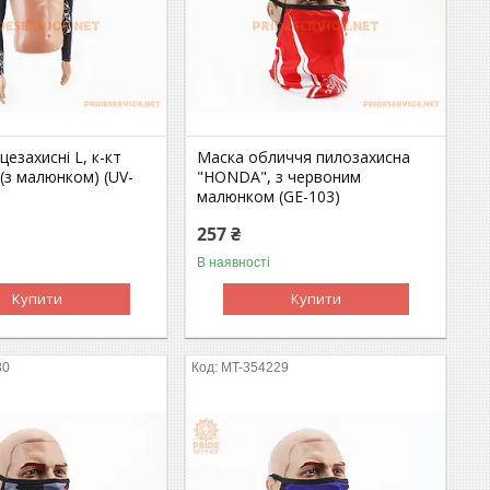
цезахисні L, к-кт
Маска обличчя пилозахисна
 (з малюнком) (UV-
"HONDA", з червоним
малюнком (GE-103)
257 ₴
В наявності
Купити
Купити
30
MT-354229