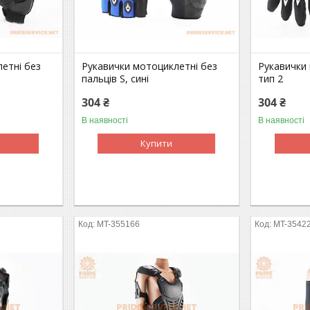
етні без
Рукавички мотоциклетні без
Рукавички 
пальців S, сині
тип 2
304 ₴
304 ₴
В наявності
В наявності
Купити
MT-355166
MT-3542