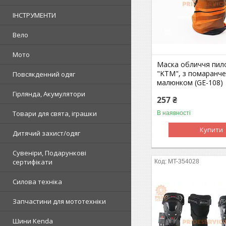
ІНСТРУМЕНТИ
Вело
Мото
Маска обличчя пил
"KTM", з помаранч
Повсякденний одяг
малюнком (GE-108)
Гірлянда, Акумулятори
257 ₴
Товари для свята, іграшки
В наявності
Купити
Дитячий захист/одяг
Сувеніри, Подарункові
сертифікати
MT-354028
Силова техніка
Запчастини для мототехніки
Шини Kenda