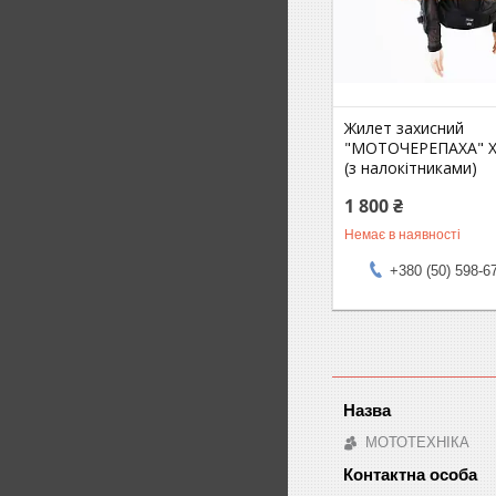
Жилет захисний
"МОТОЧЕРЕПАХА" X
(з налокітниками)
1 800 ₴
Немає в наявності
+380 (50) 598-6
МОТОТЕХНІКА