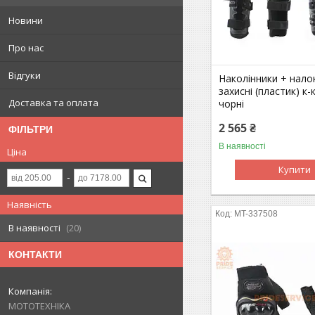
Новини
Про нас
Відгуки
Наколінники + нало
захисні (пластик) к-
Доставка та оплата
чорні
2 565 ₴
ФІЛЬТРИ
В наявності
Ціна
Купити
Наявність
MT-337508
В наявності
20
КОНТАКТИ
МОТОТЕХНІКА