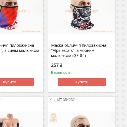
иччя пилозахисна
Маска обличчя пилозахисна
rs", з синім малюнком
"Alpinestars", з чорним
малюнком (GE-84)
257 ₴
В наявності
Купити
Купити
24
MT-354232