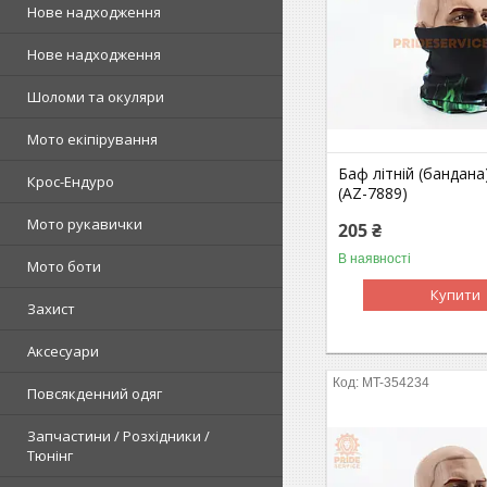
Нове надходження
Нове надходження
Шоломи та окуляри
Мото екіпірування
Баф літній (бандана
Крос-Ендуро
(AZ-7889)
Мото рукавички
205 ₴
В наявності
Мото боти
Купити
Захист
Аксесуари
MT-354234
Повсякденний одяг
Запчастини / Розхідники /
Тюнінг