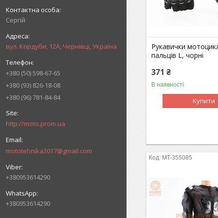
Сергій
вул. Кордуби, 12А, Чернівці, Україна
Рукавички мотоцикл
пальців L, чорні
371 ₴
+380 (50) 598-67-65
+380 (93) 826-18-08
В наявності
+380 (96) 781-84-84
Купити
http://moto.prom.ua
mototehnika2017@gmail.com
MT-355085
+380953614290
+380953614290