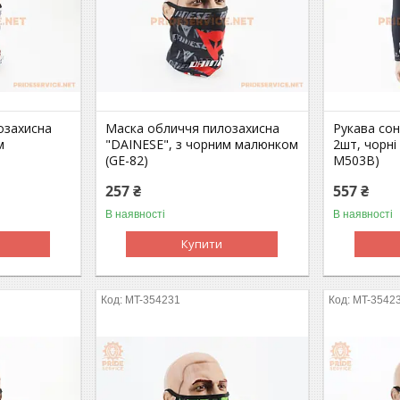
озахисна
Маска обличчя пилозахисна
Рукава сон
м
"DAINESE", з чорним малюнком
2шт, чорні
(GE-82)
M503B)
257 ₴
557 ₴
В наявності
В наявності
Купити
MT-354231
MT-3542