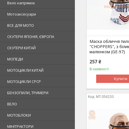
Вело напрямок
Мотоаксесуари
ВСЕ ДЛЯ МОТО
СКУТЕРИ ЯПОНІЯ, ЄВРОПА
Маска обличчя пил
"CHOPPERS", з біли
СКУТЕРИ КИТАЙ
малюнком (GE-97)
МОПЕДИ
257 ₴
В наявності
МОТОЦИКЛИ КИТАЙ
Купити
МОТОЦИКЛИ СРСР
БЕНЗОПИЛИ, ТРИМЕРИ
MT-354233
ВЕЛО
МОТОБЛОКИ
МІНІТРАКТОРИ