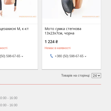
цезахисні M, к-кт
Мото сумка стегнова
13x23х7см, чорна
1 224 ₴
ності
Немає в наявності
(50) 598-67-65
+380 (50) 598-67-65
10:00
16:00
10:00
16:00