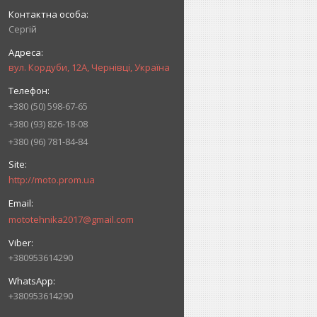
Сергій
вул. Кордуби, 12А, Чернівці, Україна
+380 (50) 598-67-65
+380 (93) 826-18-08
+380 (96) 781-84-84
http://moto.prom.ua
mototehnika2017@gmail.com
+380953614290
+380953614290