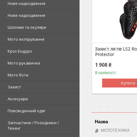
Нове надходження
Нове надходження
Шоломи та окуляри
Мото екіпірування
Захист ліктів LS2 R
Крос-Ендуро
Protector
Мото рукавички
1 908 ₴
В наявності
Мото боти
Купити
Захист
Аксесуари
Повсякденний одяг
Запчастини / Розхідники /
Тюнінг
МОТОТЕХНІКА