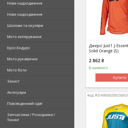
Нове надходження
Нове надходження
Шоломи та окуляри
Мото екіпірування
Джерсі Just1 J-Essent
Крос-Ендуро
Solid Orange (S)
Мото рукавички
2 862 ₴
В наявності
Мото боти
Купити
Захист
Аксесуари
RS-6950020015001
Повсякденний одяг
Запчастини / Розхідники /
Тюнінг