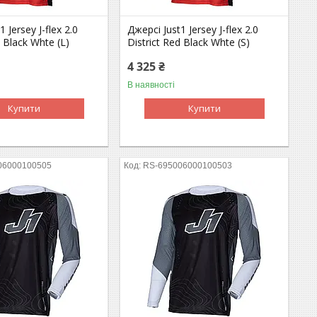
 Jersey J-flex 2.0
Джерсі Just1 Jersey J-flex 2.0
d Black Whte (L)
District Red Black Whte (S)
4 325 ₴
В наявності
Купити
Купити
06000100505
RS-695006000100503