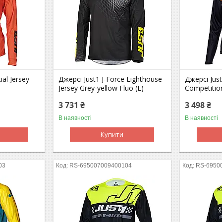
ial Jersey
Джерсі Just1 J-Force Lighthouse
Джерсі Jus
Jersey Grey-yellow Fluo (L)
Competitio
3 731 ₴
3 498 ₴
В наявності
В наявності
Купити
03
RS-695007009400104
RS-6950