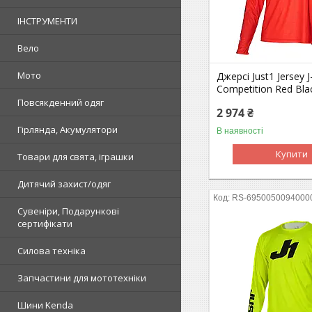
ІНСТРУМЕНТИ
Вело
Мото
Джерсі Just1 Jersey
Competition Red Blac
Повсякденний одяг
2 974 ₴
Гірлянда, Акумулятори
В наявності
Купити
Товари для свята, іграшки
Дитячий захист/одяг
RS-6950050094000
Сувеніри, Подарункові
сертифікати
Силова техніка
Запчастини для мототехніки
Шини Kenda