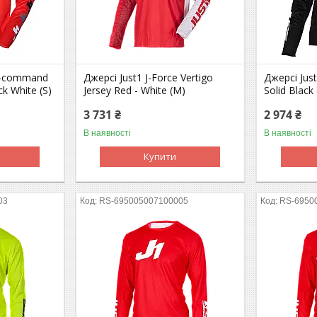
 J-command
Джерсі Just1 J-Force Vertigo
Джерсі Jus
k White (S)
Jersey Red - White (M)
Solid Black 
3 731 ₴
2 974 ₴
В наявності
В наявності
Купити
03
RS-695005007100005
RS-6950