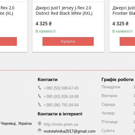
flex 2.0
Джерсі Just1 Jersey J-flex 2.0
Джерсі Just1
te (XL)
District Red Black Whte (XXL)
Frontier Bl
4 325 ₴
4 325 ₴
В наявності
В наявності
Купити
Графік роботи
Понеділок
+380 (50) 598-67-65
Вівторок
+380 (93) 826-18-08
Середа
+380 (96) 781-84-84
Четвер
Пʼятниця
Чернівці, Україна
http://moto.prom.ua
Субота
mototehnika2017@gmail.com