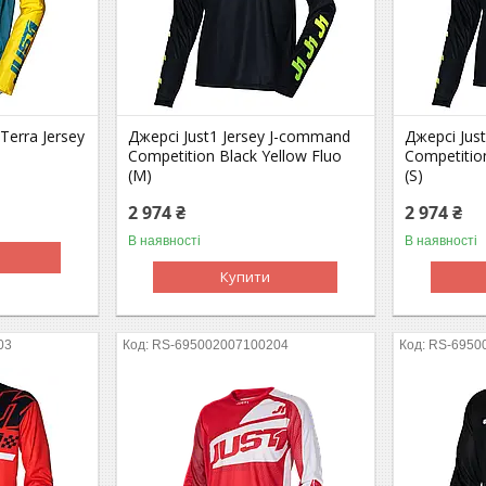
Terra Jersey
Джерсі Just1 Jersey J-command
Джерсі Jus
Competition Black Yellow Fluo
Competitio
(M)
(S)
2 974 ₴
2 974 ₴
В наявності
В наявності
Купити
03
RS-695002007100204
RS-6950