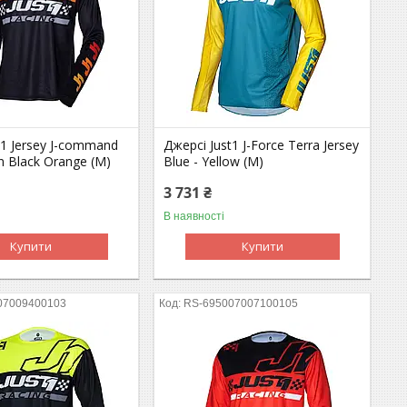
t1 Jersey J-command
Джерсі Just1 J-Force Terra Jersey
n Black Orange (M)
Blue - Yellow (M)
3 731 ₴
В наявності
Купити
Купити
07009400103
RS-695007007100105