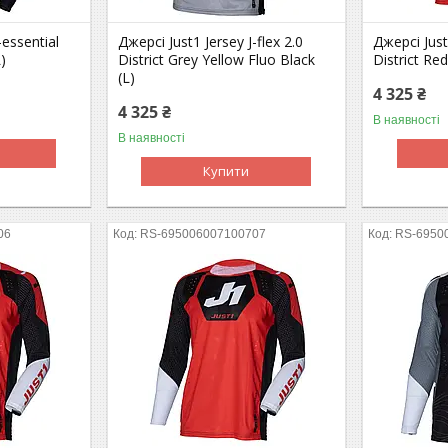
-essential
Джерсі Just1 Jersey J-flex 2.0
Джерсі Just1
)
District Grey Yellow Fluo Black
District Re
(L)
4 325 ₴
4 325 ₴
В наявності
В наявності
Купити
06
RS-695006007100707
RS-6950