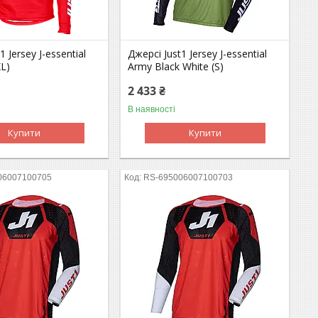
1 Jersey J-essential
Джерсі Just1 Jersey J-essential
XL)
Army Black White (S)
2 433 ₴
В наявності
Купити
Купити
06007100705
RS-695006007100703