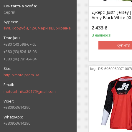
Сергій
Джерсі Just1 Jersey J
Army Black White (XL
2 433 ₴
вул. Кордуби, 12А, Чернівці, Україна
В наявності
+380 (50) 598-67-65
Купити
+380 (93) 826-18-08
+380 (96) 781-84-84
RS-6950060071007
http://moto.prom.ua
mototehnika2017@gmail.com
+380953614290
+380953614290