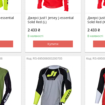
-essential
Джерсі Just1 Jersey J-essential
Джерсі Just
Solid Red (L)
Solid Red (
2 433 ₴
2 433 ₴
В наявності
В наявності
Купити
06
RS-695006003200705
RS-6950