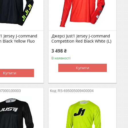
t1 Jersey J-command
Джерсі Just1 Jersey J-command
n Black Yellow Fluo
Competition Red Black White (L)
3 498 ₴
В наявності
Купити
Купити
07000100003
RS-695005009400004