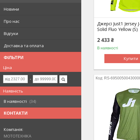
Новини
Про нас
Джерсі Just1 Jersey J
Solid Fluo Yellow (S)
Відгуки
2 433 ₴
Доставка та оплата
В наявності
ФІЛЬТРИ
Купити
Ціна
RS-6950050043000
Наявність
В наявності
34
КОНТАКТИ
МОТОТЕХНІКА