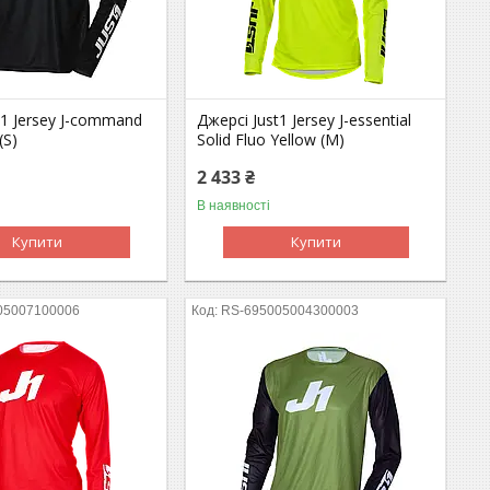
t1 Jersey J-command
Джерсі Just1 Jersey J-essential
(S)
Solid Fluo Yellow (M)
2 433 ₴
В наявності
Купити
Купити
05007100006
RS-695005004300003