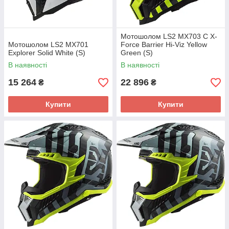
Мотошолом LS2 MX703 C X-
Мотошолом LS2 MX701
Force Barrier Hi-Viz Yellow
Explorer Solid White (S)
Green (S)
В наявності
В наявності
15 264
22 896
₴
₴
Купити
Купити