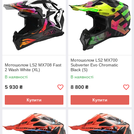
Мотошолом LS2 MX700
Мотошолом LS2 MX708 Fast
Subverter Evo Chromatic
2 Wash White (XL)
Black (S)
В наявності
В наявності
5 930
8 800
₴
₴
Купити
Купити