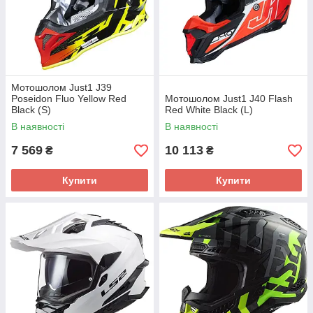
Мотошолом Just1 J39
Poseidon Fluo Yellow Red
Мотошолом Just1 J40 Flash
Black (S)
Red White Black (L)
В наявності
В наявності
7 569
10 113
₴
₴
Купити
Купити