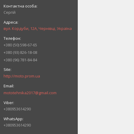
Сергій
вул. Кордуби, 12А, Чернівці, Україна
+380 (50) 598-67-65
+380 (93) 826-18-08
+380 (96) 781-84-84
http://moto.prom.ua
mototehnika2017@gmail.com
+380953614290
+380953614290