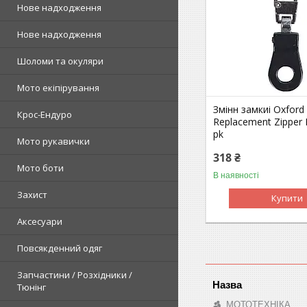
Нове надходження
Нове надходження
Шоломи та окуляри
Мото екіпірування
Змінн замкиі Oxford
Крос-Ендуро
Replacement Zipper P
pk
Мото рукавички
318 ₴
Мото боти
В наявності
Захист
Купити
Аксесуари
Повсякденний одяг
Запчастини / Розхідники /
Тюнінг
МОТОТЕХНІКА