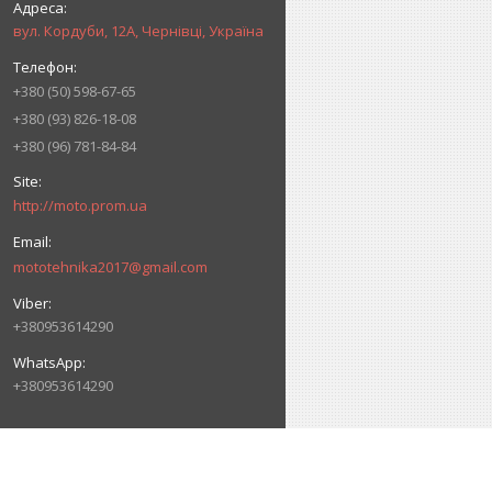
вул. Кордуби, 12А, Чернівці, Україна
+380 (50) 598-67-65
+380 (93) 826-18-08
+380 (96) 781-84-84
http://moto.prom.ua
mototehnika2017@gmail.com
+380953614290
+380953614290