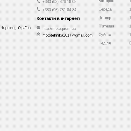
Вівторок
+380 (93) 826-18-08
Середа
+380 (96) 781-84-84
Четвер
Пʼятниця
Чернівці, Україна
http://moto.prom.ua
Субота
mototehnika2017@gmail.com
Неділя