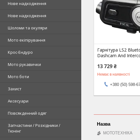
Нове надходження
Нове надходження
Шоломи та окуляри
Мото екіпірування
Гарнітура LS2 Bluet
Крос-Ендуро
Dashcam And Inter
Мото рукавички
13 729 ₴
Немає в наявності
Мото боти
+380 (50) 598-6
Захист
Аксесуари
Повсякденний одяг
Запчастини / Розхідники /
Тюнінг
МОТОТЕХНІКА