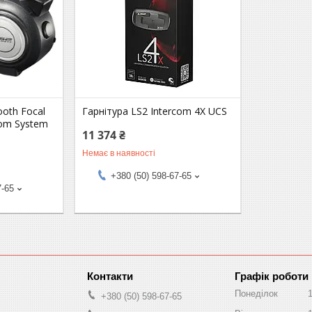
ooth Focal
Гарнітура LS2 Intercom 4X UCS
com System
11 374 ₴
Немає в наявності
+380 (50) 598-67-65
7-65
Графік роботи
Понеділок
+380 (50) 598-67-65